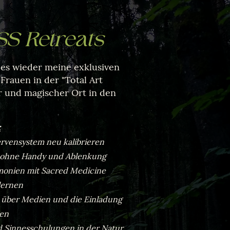
S Retreats
 es wieder meine exklusiven
Frauen in der "Total Art
er und magischer Ort in den
:
rvensystem neu kalibrieren
- ohne Handy und Ablenkung
monien mit Sacred Medicine
lernen
ut über Medien und die Einladung
hen
d Sinnesschulungen in der Natur