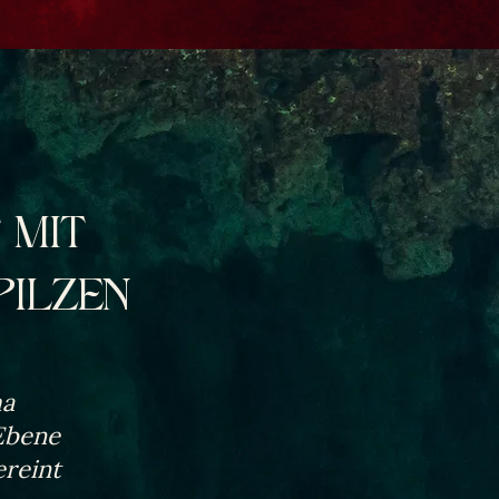
 MIT
PILZEN
ma
 Ebene
ereint