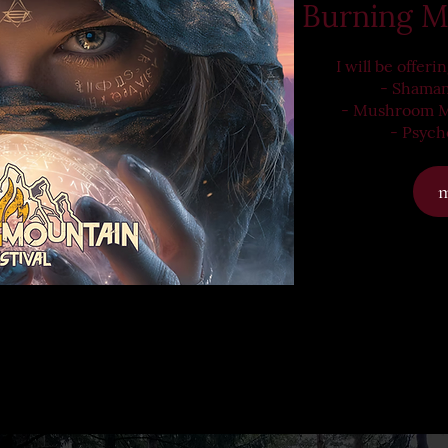
Burning M
I will be offeri
- Shaman
- Mushroom Mu
- Psych
m