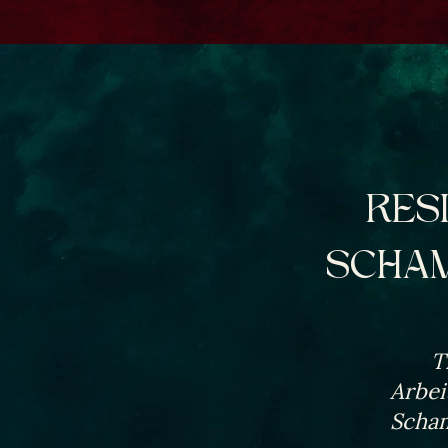
RES
SCHAM
T
Arbei
Scham