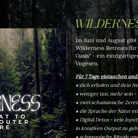
WILDERNES
Im Juni und August gibt
Wilderness Retreats für 
Oasis" - ein einzigartig
Vogesen.
Für 7 Tage eintauchen und
⁕ dich erholen und dein Ne
⁕ weniger tun, mehr sein 
⁕ zwei schamanische Zere
⁕ die Sprache der Natur er
⁕ Digital Detox - kein Inp
in kreativen Output zu ge
⁕ schamanische Rituale un